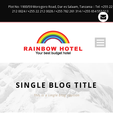
Plot No: 1900/59 Morogoro Road, Dar es Salaam, Tanzania :: Tel: +255 22
212 0024 / +255 22 212 0028 / +255 782 261 314 / +255 654 553 513
SINGLE BLOG TITLE
This is a single blog caption