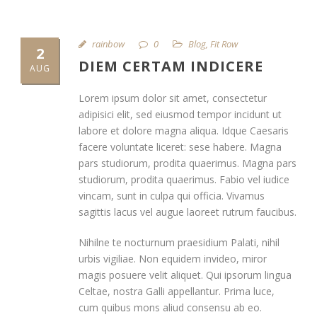
rainbow
0
Blog
,
Fit Row
2
DIEM CERTAM INDICERE
AUG
Lorem ipsum dolor sit amet, consectetur
adipisici elit, sed eiusmod tempor incidunt ut
labore et dolore magna aliqua. Idque Caesaris
facere voluntate liceret: sese habere. Magna
pars studiorum, prodita quaerimus. Magna pars
studiorum, prodita quaerimus. Fabio vel iudice
vincam, sunt in culpa qui officia. Vivamus
sagittis lacus vel augue laoreet rutrum faucibus.
Nihilne te nocturnum praesidium Palati, nihil
urbis vigiliae. Non equidem invideo, miror
magis posuere velit aliquet. Qui ipsorum lingua
Celtae, nostra Galli appellantur. Prima luce,
cum quibus mons aliud consensu ab eo.