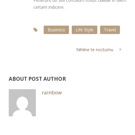
Petierunt uti sibi concilium totius Galliae in diem
certam indicere.
Business
Life Style
Travel
Nihilne te nocturnu
ABOUT POST AUTHOR
rainbow