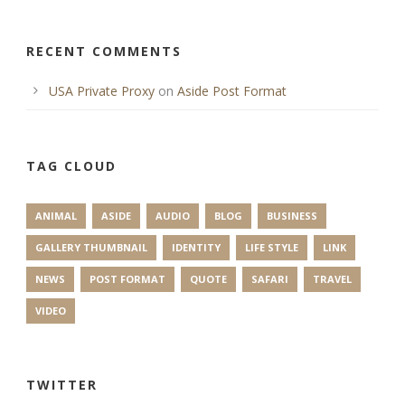
RECENT COMMENTS
USA Private Proxy
on
Aside Post Format
TAG CLOUD
ANIMAL
ASIDE
AUDIO
BLOG
BUSINESS
GALLERY THUMBNAIL
IDENTITY
LIFE STYLE
LINK
NEWS
POST FORMAT
QUOTE
SAFARI
TRAVEL
VIDEO
TWITTER