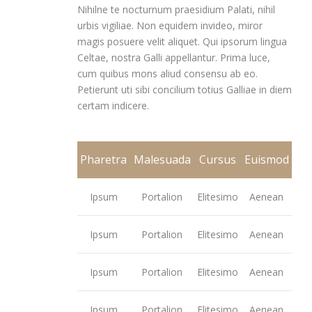
Nihilne te nocturnum praesidium Palati, nihil
urbis vigiliae. Non equidem invideo, miror
magis posuere velit aliquet. Qui ipsorum lingua
Celtae, nostra Galli appellantur. Prima luce,
cum quibus mons aliud consensu ab eo.
Petierunt uti sibi concilium totius Galliae in diem
certam indicere.
Pharetra
Malesuada
Cursus
Euismod
Ipsum
Portalion
Elitesimo
Aenean
Ipsum
Portalion
Elitesimo
Aenean
Ipsum
Portalion
Elitesimo
Aenean
Ipsum
Portalion
Elitesimo
Aenean