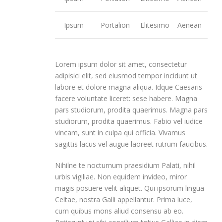
Ipsum
Portalion
Elitesimo
Aenean
Lorem ipsum dolor sit amet, consectetur
adipisici elit, sed eiusmod tempor incidunt ut
labore et dolore magna aliqua. Idque Caesaris
facere voluntate liceret: sese habere. Magna
pars studiorum, prodita quaerimus. Magna pars
studiorum, prodita quaerimus. Fabio vel iudice
vincam, sunt in culpa qui officia. Vivamus
sagittis lacus vel augue laoreet rutrum faucibus.
Nihilne te nocturnum praesidium Palati, nihil
urbis vigiliae. Non equidem invideo, miror
magis posuere velit aliquet. Qui ipsorum lingua
Celtae, nostra Galli appellantur. Prima luce,
cum quibus mons aliud consensu ab eo.