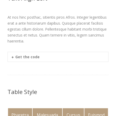
At nos hinc posthac, sitientis piros Afros. Integer legentibus
erat a ante historiarum dapibus. Quisque placerat facilisis
egestas cillum dolore. Pellentesque habitant morbi tristique
senectus et netus. Quam temere in vitiis, legem sancimus
haerentia.
Get the code
Table Style
Pharetra
Malesuada
Cursus
Euismod