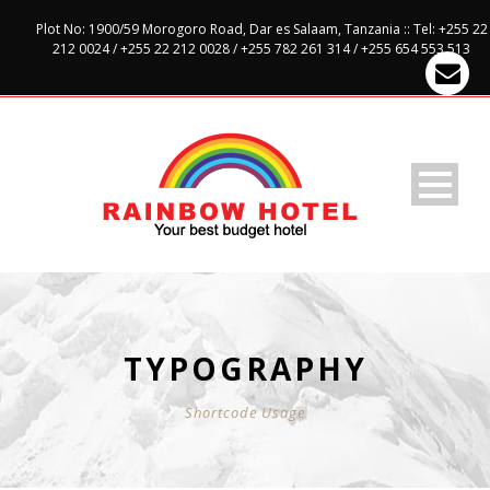
Plot No: 1900/59 Morogoro Road, Dar es Salaam, Tanzania :: Tel: +255 22
212 0024 / +255 22 212 0028 / +255 782 261 314 / +255 654 553 513
TYPOGRAPHY
Shortcode Usage