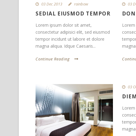
03 Dec 2013
rainbow
03 D
SEDIAL EIUSMOD TEMPOR
DON
Lorem ipsum dolor sit amet,
Lorem 
consectetur adipisici elit, sed eiusmod
consect
tempor incidunt ut labore et dolore
tempor 
magna aliqua. Idque Caesaris...
magna a
Continue Reading
Contin
03 O
DIEM
Lorem 
consect
tempor 
magna a