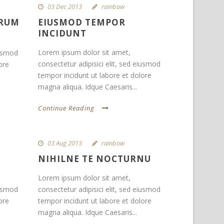
03 Dec 2013
rainbow
ORUM
EIUSMOD TEMPOR
INCIDUNT
Lorem ipsum dolor sit amet,
iusmod
consectetur adipisici elit, sed eiusmod
ore
tempor incidunt ut labore et dolore
magna aliqua. Idque Caesaris...
Continue Reading
03 Aug 2013
rainbow
S
NIHILNE TE NOCTURNU
Lorem ipsum dolor sit amet,
iusmod
consectetur adipisici elit, sed eiusmod
ore
tempor incidunt ut labore et dolore
magna aliqua. Idque Caesaris...