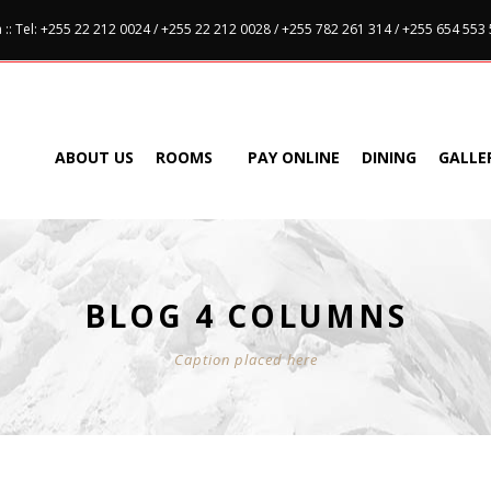
:: Tel: +255 22 212 0024 / +255 22 212 0028 / +255 782 261 314 / +255 654 553
ABOUT US
ROOMS
PAY ONLINE
DINING
GALLE
BLOG 4 COLUMNS
Caption placed here