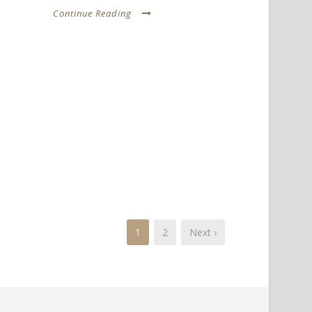
Continue Reading
1
2
Next ›