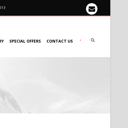
 513
•
RY
SPECIAL OFFERS
CONTACT US