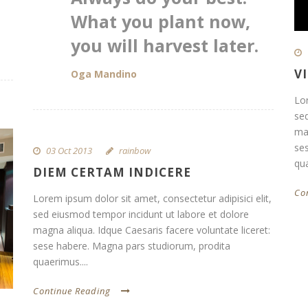
What you plant now,
you will harvest later.
V
Oga Mandino
Lor
se
mag
se
03 Oct 2013
rainbow
qua
DIEM CERTAM INDICERE
Co
Lorem ipsum dolor sit amet, consectetur adipisici elit,
sed eiusmod tempor incidunt ut labore et dolore
magna aliqua. Idque Caesaris facere voluntate liceret:
sese habere. Magna pars studiorum, prodita
quaerimus....
Continue Reading