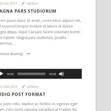
03 Dec 2013
rainbow
AGNA PARS STUDIORUM
em ipsum dolor sit amet, consectetur adipisici elit,
d eiusmod tempor incidunt ut labore et dolore
na aliqua. Idque Caesaris facere voluntate liceret:
se habere. Magna pars studiorum, prodita
erimus....
ntinue Reading
Use
Up/Down
dio
00:00
00:00
Arrow
yer
keys
12 Nov 2013
rainbow
to
increase
UDIO POST FORMAT
or
s justo odio, dapibus ac facilisis in, egestas eget
decrease
am. Cum sociis natoque penatibus et magnis dis
volume.