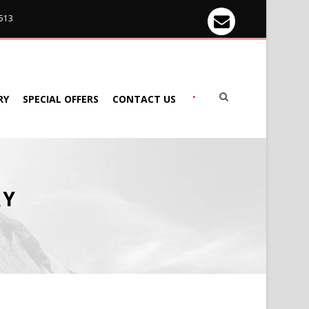
 513
•
RY
SPECIAL OFFERS
CONTACT US
RY