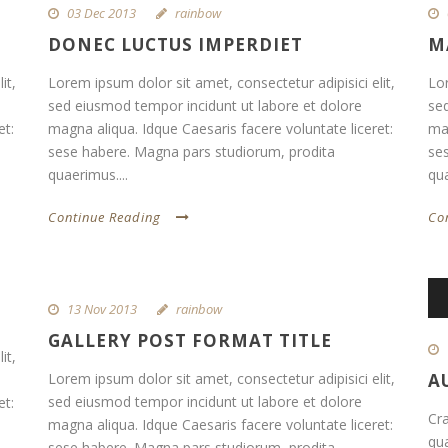
03 Dec 2013
rainbow
DONEC LUCTUS IMPERDIET
M
it,
Lorem ipsum dolor sit amet, consectetur adipisici elit,
Lor
sed eiusmod tempor incidunt ut labore et dolore
se
et:
magna aliqua. Idque Caesaris facere voluntate liceret:
mag
sese habere. Magna pars studiorum, prodita
se
quaerimus....
qua
Continue Reading
Co
Au
13 Nov 2013
rainbow
Pla
GALLERY POST FORMAT TITLE
it,
Lorem ipsum dolor sit amet, consectetur adipisici elit,
A
sed eiusmod tempor incidunt ut labore et dolore
et:
Cra
magna aliqua. Idque Caesaris facere voluntate liceret:
qu
sese habere. Magna pars studiorum, prodita