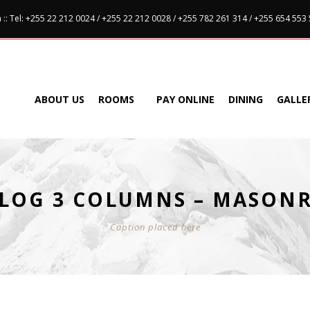
:: Tel: +255 22 212 0024 / +255 22 212 0028 / +255 782 261 314 / +255 654 553
ABOUT US
ROOMS
PAY ONLINE
DINING
GALLE
LOG 3 COLUMNS – MASON
Caption placed here