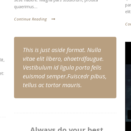
par
quaerimus....
eli
Continue Reading
Co
This is just aside format. Nulla
vitae elit libero, ahaetrdfaugue.
it,
Vestibulum id ligula porta felis
et:
euismod semper.Fuiscedr pibus,
tellus ac tortor mauris.
Always do your best.