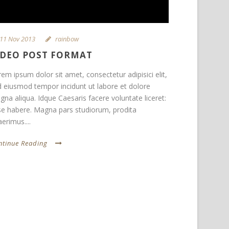
11 Nov 2013
rainbow
IDEO POST FORMAT
em ipsum dolor sit amet, consectetur adipisici elit,
d eiusmod tempor incidunt ut labore et dolore
na aliqua. Idque Caesaris facere voluntate liceret:
se habere. Magna pars studiorum, prodita
erimus....
ntinue Reading